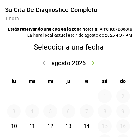
Su Cita De Diagnostico Completo
1 hora
Estás reservando una cita en la zona horaria:
America/Bogota
La hora local actual es:
7 de agosto de 2026 4:07 AM
Selecciona una fecha
agosto 2026
keyboard_arrow_left
keyboard_arrow_right
Volver julio 2
Seguir 
lu
ma
mi
ju
vi
sá
do
1
2
3
4
5
6
7
8
9
10
11
12
13
14
15
16